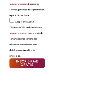
terceras empresas
, basadas en
criterios generales de segmentación
a partir de mis datos.
Acepto que ABSER
TECHNOLOGIES ceda mis datos a
terceras empresas
para el envío de
comunicaciones comerciales
relacionadas con los sectores
detallados en la política de
privacidad.
INSCRIBIRME
GRATIS